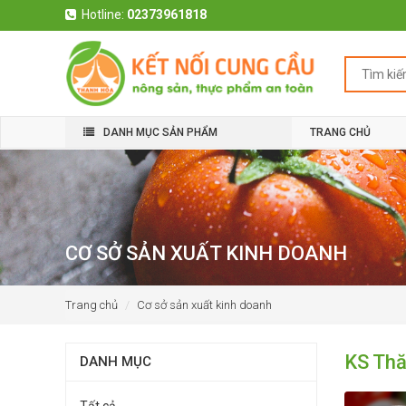
Hotline:
02373961818
DANH MỤC SẢN PHẨM
TRANG CHỦ
CƠ SỞ SẢN XUẤT KINH DOANH
Trang chủ
Cơ sở sản xuất kinh doanh
KS Th
DANH MỤC