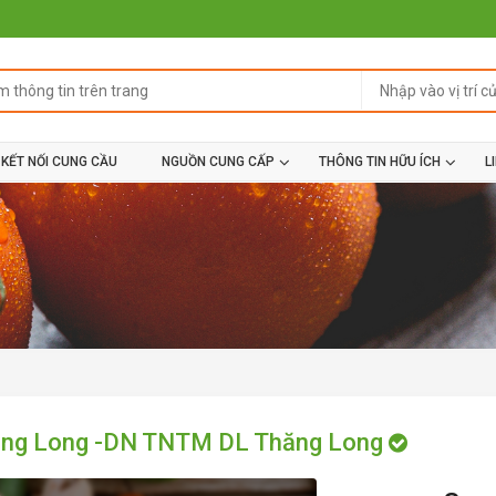
KẾT NỐI CUNG CẦU
NGUỒN CUNG CẤP
THÔNG TIN HỮU ÍCH
L
ăng Long -DN TNTM DL Thăng Long