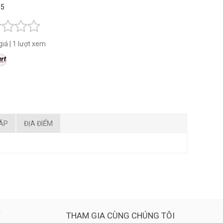
 5
giá
|
1 lượt xem
ĐÁP
ĐỊA ĐIỂM
Ý
THAM GIA CÙNG CHÚNG TÔI