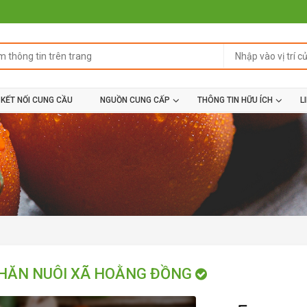
KẾT NỐI CUNG CẦU
NGUỒN CUNG CẤP
THÔNG TIN HỮU ÍCH
L
HĂN NUÔI XÃ HOẰNG ĐỒNG