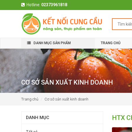
Hotline:
02373961818
DANH MỤC SẢN PHẨM
TRANG CHỦ
CƠ SỞ SẢN XUẤT KINH DOANH
Trang chủ
Cơ sở sản xuất kinh doanh
HTX C
DANH MỤC