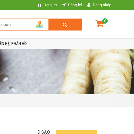
Trợ giúp
Đăng ký
Đăng nhập
0
IÊN HỆ, PHẢN HỒI
5
SAO
1