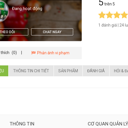
5
trên 5
Đang hoạt động
1 đánh giá
|
24 l
THEO DÕI
CHAT NGAY
 thích
(0)
|
Phản ánh vi phạm
IỆU
THÔNG TIN CHI TIẾT
SẢN PHẨM
ĐÁNH GIÁ
HỎI & 
THÔNG TIN
CƠ QUAN QUẢN L