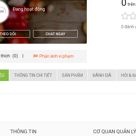
0
trên
Đang hoạt động
0 đánh 
THEO DÕI
CHAT NGAY
 thích
(0)
|
Phản ánh vi phạm
IỆU
THÔNG TIN CHI TIẾT
SẢN PHẨM
ĐÁNH GIÁ
HỎI & 
THÔNG TIN
CƠ QUAN QUẢN L