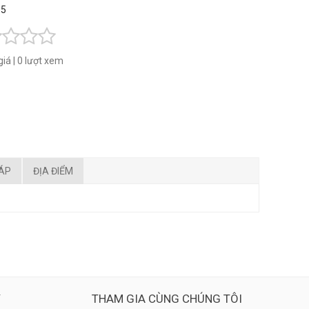
 5
giá
|
0 lượt xem
ĐÁP
ĐỊA ĐIỂM
Ý
THAM GIA CÙNG CHÚNG TÔI