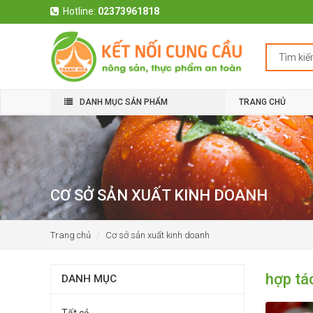
Hotline:
02373961818
DANH MỤC SẢN PHẨM
TRANG CHỦ
CƠ SỞ SẢN XUẤT KINH DOANH
Trang chủ
Cơ sở sản xuất kinh doanh
hợp tá
DANH MỤC