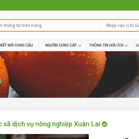
KẾT NỐI CUNG CẦU
NGUỒN CUNG CẤP
THÔNG TIN HỮU ÍCH
L
c xã dịch vụ nông nghiệp Xuân Lai