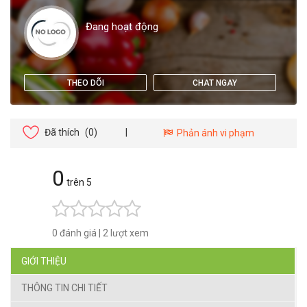
Đang hoạt động
THEO DÕI
CHAT NGAY
Đã thích
(0)
|
Phản ánh vi phạm
0
trên 5
0 đánh giá
|
2 lượt xem
GIỚI THIỆU
THÔNG TIN CHI TIẾT