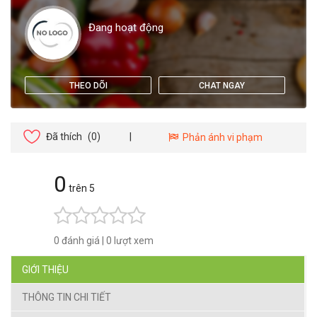
Đang hoạt động
THEO DÕI
CHAT NGAY
Đã thích
(0)
|
Phản ánh vi phạm
0
trên 5
0 đánh giá
|
0 lượt xem
GIỚI THIỆU
THÔNG TIN CHI TIẾT