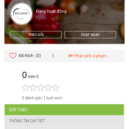
Đang hoạt động
THEO DÕI
CHAT NGAY
Đã thích
(0)
|
Phản ánh vi phạm
0
trên 5
0 đánh giá
|
1 lượt xem
GIỚI THIỆU
THÔNG TIN CHI TIẾT