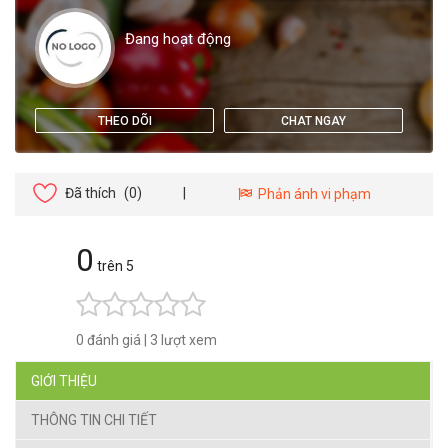
Đang hoạt động
THEO DÕI
CHAT NGAY
Đã thích
(0)
|
Phản ánh vi phạm
0
trên 5
0 đánh giá
|
3 lượt xem
GIỚI THIỆU
THÔNG TIN CHI TIẾT