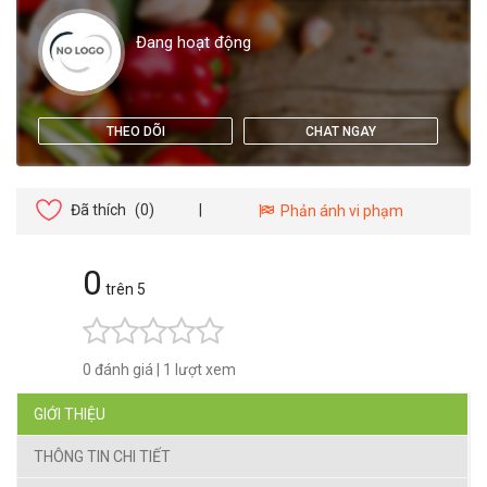
Đang hoạt động
THEO DÕI
CHAT NGAY
Đã thích
(0)
|
Phản ánh vi phạm
0
trên 5
0 đánh giá
|
1 lượt xem
GIỚI THIỆU
THÔNG TIN CHI TIẾT