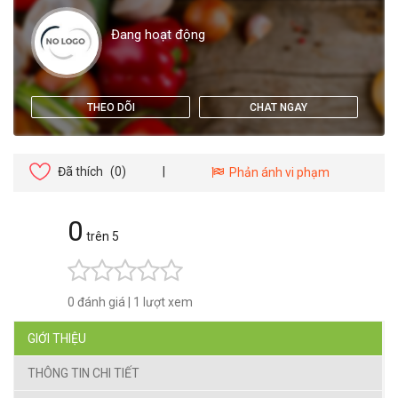
Đang hoạt động
THEO DÕI
CHAT NGAY
Đã thích
(0)
|
Phản ánh vi phạm
0
trên 5
0 đánh giá
|
1 lượt xem
GIỚI THIỆU
THÔNG TIN CHI TIẾT