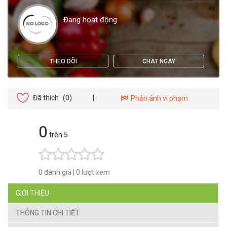
Đang hoạt động
THEO DÕI
CHAT NGAY
Đã thích
(0)
|
Phản ánh vi phạm
0
trên 5
0 đánh giá
|
0 lượt xem
GIỚI THIỆU
THÔNG TIN CHI TIẾT