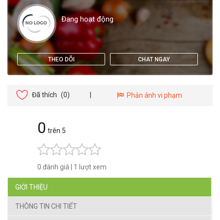
Đang hoạt động
THEO DÕI
CHAT NGAY
Đã thích
(0)
|
Phản ánh vi phạm
0
trên 5
0 đánh giá
|
1 lượt xem
GIỚI THIỆU
THÔNG TIN CHI TIẾT