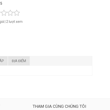
 5
giá
|
2 lượt xem
ĐÁP
ĐỊA ĐIỂM
Ý
THAM GIA CÙNG CHÚNG TÔI