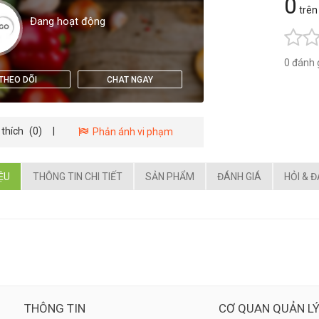
0
trên
Đang hoạt động
0 đánh 
THEO DÕI
CHAT NGAY
 thích
(0)
|
Phản ánh vi phạm
IỆU
THÔNG TIN CHI TIẾT
SẢN PHẨM
ĐÁNH GIÁ
HỎI & 
THÔNG TIN
CƠ QUAN QUẢN L