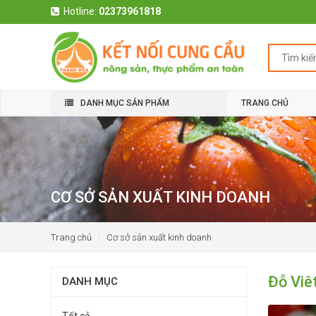
Hotline:
02373961818
DANH MỤC SẢN PHẨM
TRANG CHỦ
CƠ SỞ SẢN XUẤT KINH DOANH
Trang chủ
Cơ sở sản xuất kinh doanh
Đỗ Viê
DANH MỤC