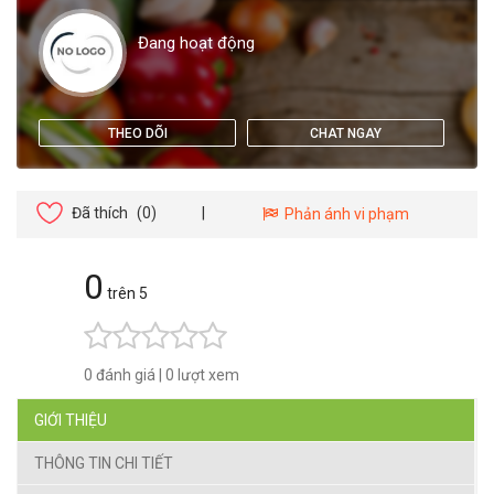
Đang hoạt động
THEO DÕI
CHAT NGAY
Đã thích
(0)
|
Phản ánh vi phạm
0
trên 5
0 đánh giá
|
0 lượt xem
GIỚI THIỆU
THÔNG TIN CHI TIẾT