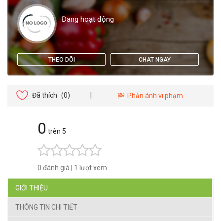
Đang hoạt động
THEO DÕI
CHAT NGAY
Đã thích
(0)
|
Phản ánh vi phạm
0
trên 5
0 đánh giá
|
1 lượt xem
GIỚI THIỆU
THÔNG TIN CHI TIẾT