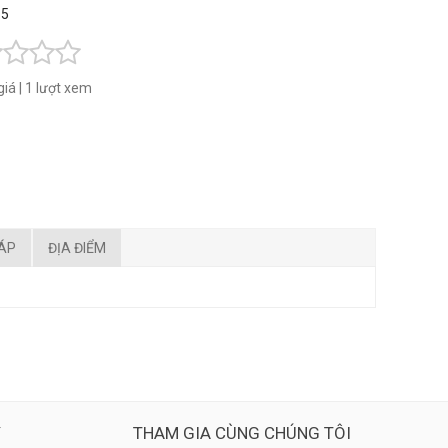
 5
giá
|
1 lượt xem
ĐÁP
ĐỊA ĐIỂM
Ý
THAM GIA CÙNG CHÚNG TÔI