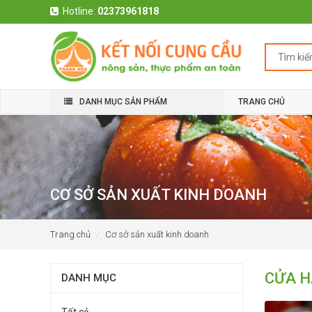
Hotline:
02373961818
DANH MỤC SẢN PHẨM
TRANG CHỦ
CƠ SỞ SẢN XUẤT KINH DOANH
Trang chủ
Cơ sở sản xuất kinh doanh
CỬA H
DANH MỤC