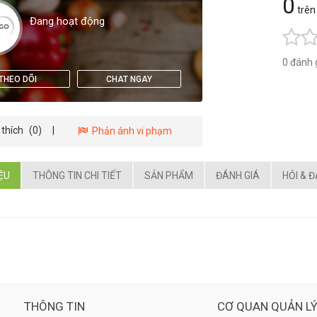
0
trên
Đang hoạt động
0 đánh 
THEO DÕI
CHAT NGAY
 thích
(0)
|
Phản ánh vi phạm
IỆU
THÔNG TIN CHI TIẾT
SẢN PHẨM
ĐÁNH GIÁ
HỎI & 
THÔNG TIN
CƠ QUAN QUẢN L