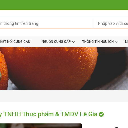
KẾT NỐI CUNG CẦU
NGUỒN CUNG CẤP
THÔNG TIN HỮU ÍCH
L
ty TNHH Thực phẩm & TMDV Lê Gia