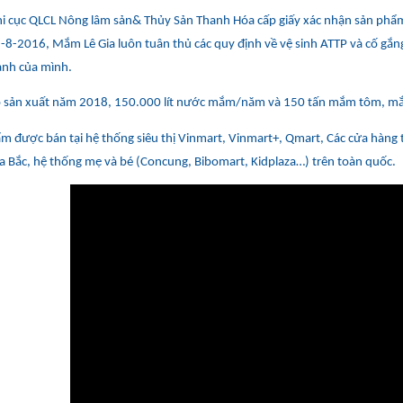
i cục QLCL Nông lâm sản& Thủy Sản Thanh Hóa cấp giấy xác nhận sản phẩ
-8-2016, Mắm Lê Gia luôn tuân thủ các quy định về vệ sinh ATTP và cố gắng g
anh của mình.
 sản xuất năm 2018, 150.000 lít nước mắm/năm và 150 tấn mắm tôm, m
m được bán tại hệ thống siêu thị Vinmart, Vinmart+, Qmart, Các cửa hàng 
ía Bắc, hệ thống mẹ và bé (Concung, Bibomart, Kidplaza…) trên toàn quốc.