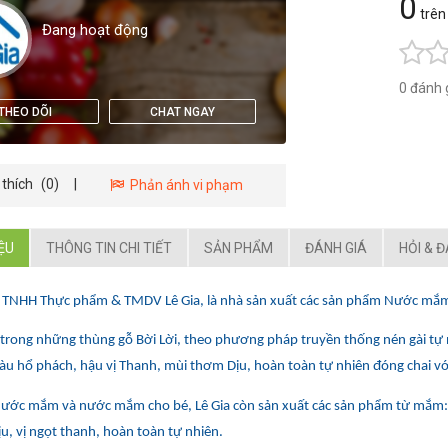
0
trên
Đang hoạt động
0 đánh 
THEO DÕI
CHAT NGAY
 thích
(0)
|
Phản ánh vi phạm
IỆU
THÔNG TIN CHI TIẾT
SẢN PHẨM
ĐÁNH GIÁ
HỎI & 
 TNHH Thực phẩm & TMDV Lê Gia, là nhà sản xuất các sản phẩm Nước mắm
rong những thùng gỗ Bời Lời, theo phương pháp truyền thống nén gài tự 
 hổ phách, hậu vị Thanh, mùi thơm Dịu, hoàn toàn tự nhiên đóng chai với 
Nước mắm và nước mắm cho bé, Lê Gia còn sản xuất các sản phẩm từ m
u, vị ngọt thanh, hoàn toàn tự nhiên.