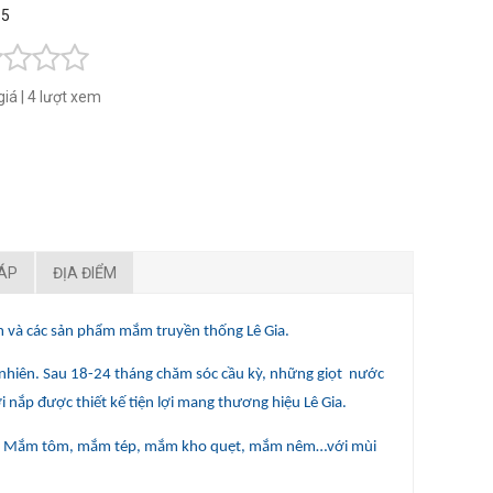
 5
giá
|
4 lượt xem
ĐÁP
ĐỊA ĐIỂM
 và các sản phẩm mắm truyền thống Lê Gia.
nhiên. Sau 18-24 tháng chăm sóc cầu kỳ, những giọt nước
nắp được thiết kế tiện lợi mang thương hiệu Lê Gia.
ắm: Mắm tôm, mắm tép, mắm kho quẹt, mắm nêm…với mùi