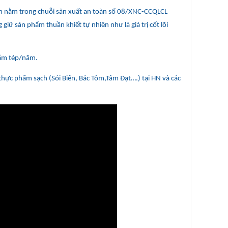
m nằm trong chuỗi sản xuất an toàn số 08/XNC-CCQLCL
iữ sản phẩm thuần khiết tự nhiên như là giá trị cốt lõi
ắm tép/năm.
thực phẩm sạch (Sói Biển, Bác Tôm,Tâm Đạt….) tại HN và các