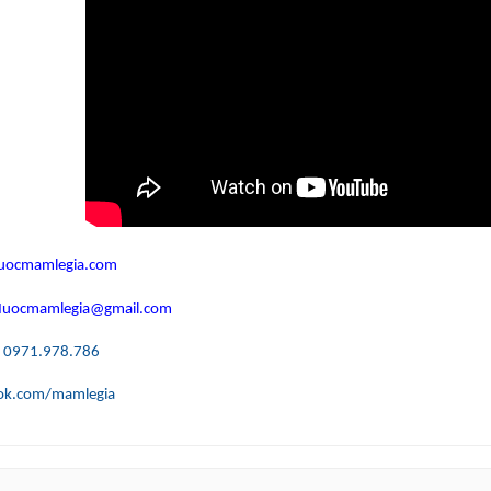
ocmamlegia.com
uocmamlegia@gmail.com
: 0971.978.786
ok.com/mamlegia