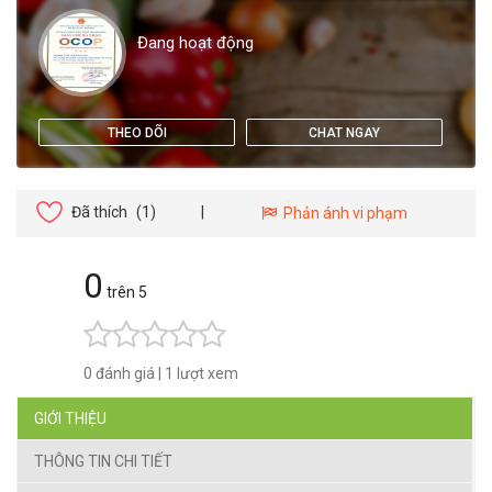
Đang hoạt động
THEO DÕI
CHAT NGAY
Đã thích
(1)
|
Phản ánh vi phạm
0
trên 5
0 đánh giá
|
1 lượt xem
GIỚI THIỆU
THÔNG TIN CHI TIẾT