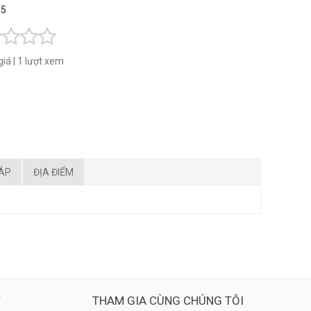
 5
giá
|
1 lượt xem
ĐÁP
ĐỊA ĐIỂM
Ý
THAM GIA CÙNG CHÚNG TÔI