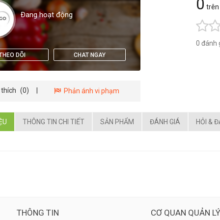
0
trên
Đang hoạt động
0 đánh 
THEO DÕI
CHAT NGAY
 thích
(0)
|
Phản ánh vi phạm
IỆU
THÔNG TIN CHI TIẾT
SẢN PHẨM
ĐÁNH GIÁ
HỎI & 
THÔNG TIN
CƠ QUAN QUẢN L