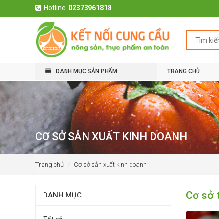
Hotline:
02373961818
DANH MỤC SẢN PHẨM
TRANG CHỦ
CƠ SỞ SẢN XUẤT KINH DOANH
Trang chủ
Cơ sở sản xuất kinh doanh
Cơ sở 
DANH MỤC