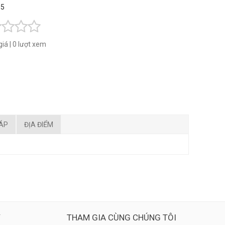
 5
giá
|
0 lượt xem
ĐÁP
ĐỊA ĐIỂM
Ý
THAM GIA CÙNG CHÚNG TÔI