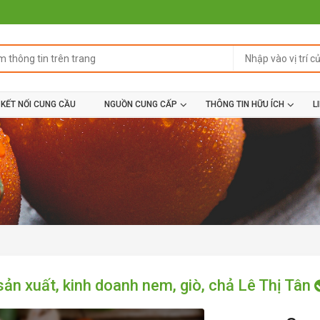
KẾT NỐI CUNG CẦU
NGUỒN CUNG CẤP
THÔNG TIN HỮU ÍCH
L
sản xuất, kinh doanh nem, giò, chả Lê Thị Tân