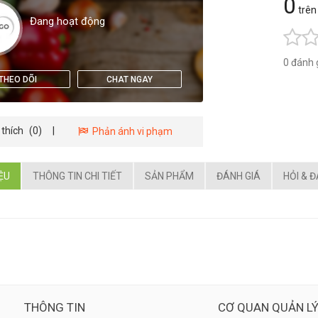
0
trên
Đang hoạt động
0 đánh 
THEO DÕI
CHAT NGAY
 thích
(0)
|
Phản ánh vi phạm
IỆU
THÔNG TIN CHI TIẾT
SẢN PHẨM
ĐÁNH GIÁ
HỎI & 
THÔNG TIN
CƠ QUAN QUẢN L