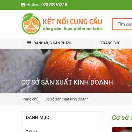
Hotline:
02373961818
DANH MỤC SẢN PHẨM
TRANG CHỦ
CƠ SỞ SẢN XUẤT KINH DOANH
Trang chủ
Cơ sở sản xuất kinh doanh
Cơ sở 
DANH MỤC