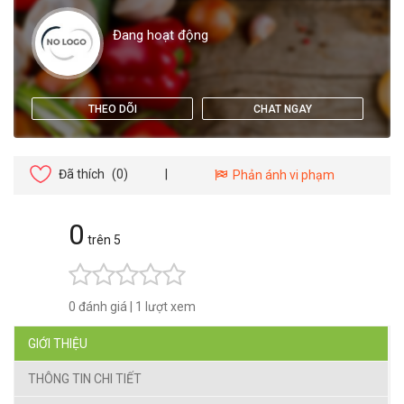
Đang hoạt động
THEO DÕI
CHAT NGAY
Đã thích
(0)
|
Phản ánh vi phạm
0
trên 5
0 đánh giá
|
1 lượt xem
GIỚI THIỆU
THÔNG TIN CHI TIẾT