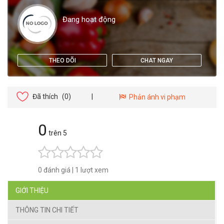
Đang hoạt động
THEO DÕI
CHAT NGAY
Đã thích
(0)
|
Phản ánh vi phạm
0
trên 5
0 đánh giá
|
1 lượt xem
GIỚI THIỆU
THÔNG TIN CHI TIẾT