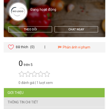
Đang hoạt động
THEO DÕI
CHAT NGAY
Đã thích
(0)
|
Phản ánh vi phạm
0
trên 5
0 đánh giá
|
1 lượt xem
GIỚI THIỆU
THÔNG TIN CHI TIẾT