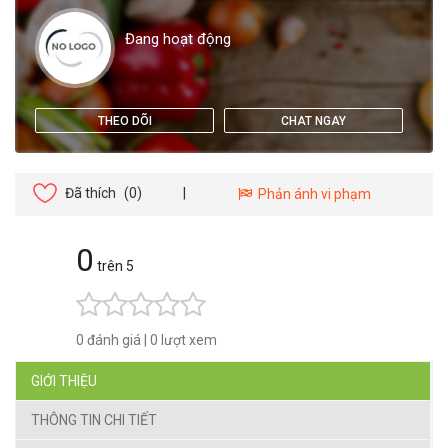
Đang hoạt động
THEO DÕI
CHAT NGAY
Đã thích
(0)
|
Phản ánh vi phạm
0
trên 5
0 đánh giá
|
0 lượt xem
GIỚI THIỆU
THÔNG TIN CHI TIẾT