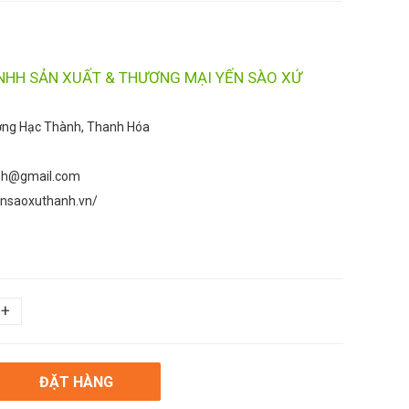
NHH SẢN XUẤT & THƯƠNG MẠI YẾN SÀO XỨ
ờng Hạc Thành, Thanh Hóa
nh@gmail.com
ensaoxuthanh.vn/
+
ĐẶT HÀNG