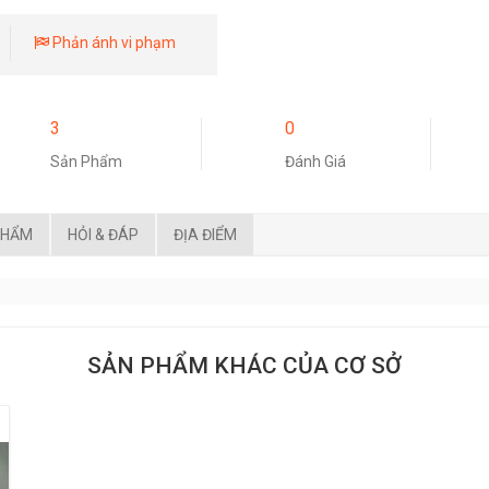
Phản ánh vi phạm
3
0
Sản Phẩm
Đánh Giá
PHẨM
HỎI & ĐÁP
ĐỊA ĐIỂM
SẢN PHẨM KHÁC CỦA CƠ SỞ