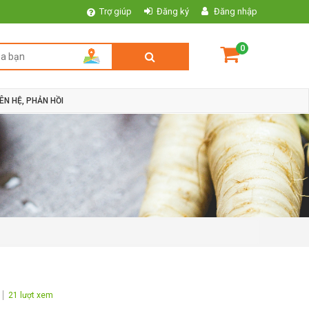
Trợ giúp
Đăng ký
Đăng nhập
0
IÊN HỆ, PHẢN HỒI
21 lượt xem