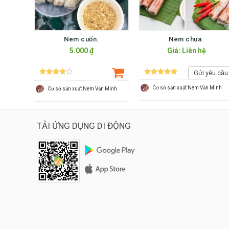
Nem cuốn.
Nem chua.
5.000 ₫
Giá: Liên hệ
Gửi yêu cầu
Cơ sở sản xuất Nem Văn Minh
Cơ sở sản xuất Nem Văn Minh
TẢI ỨNG DỤNG DI ĐỘNG