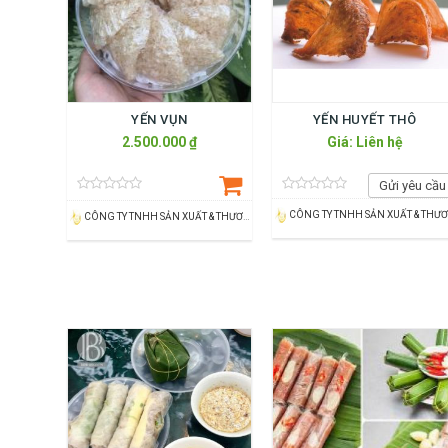
YẾN VỤN
YẾN HUYẾT THÔ
2.500.000 ₫
Giá: Liên hệ
Gửi yêu cầu
CÔNG TY TNHH SẢN XUẤT & THƯƠNG MẠI YẾN SÀO XỨ THANH