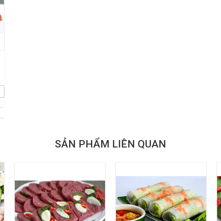
CÔNG TY TNHH SẢN XUẤT & THƯƠNG MẠI YẾN SÀO XỨ THANH
SẢN PHẨM LIÊN QUAN