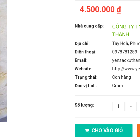
4.500.000 ₫
Nhà cung cấp:
CÔNG TY T
THANH
Địa chỉ:
Tây Hoà, Phư
Điện thoại:
0978781289
Email:
yensaoxutha
Website:
http://www.y
Trạng thái:
Còn hàng
Đơn vị tính:
Gram
Số lượng:
-
CHO VÀO GIỎ