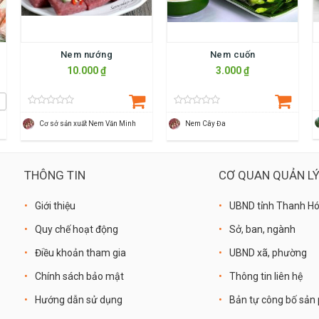
Nem nướng
Nem cuốn
10.000 ₫
3.000 ₫
Cơ sở sản xuất Nem Văn Minh
Nem Cây Đa
THÔNG TIN
CƠ QUAN QUẢN L
Giới thiệu
UBND tỉnh Thanh H
Quy chế hoạt động
Sở, ban, ngành
Điều khoản tham gia
UBND xã, phường
Chính sách bảo mật
Thông tin liên hệ
Hướng dẫn sử dụng
Bản tự công bố sả