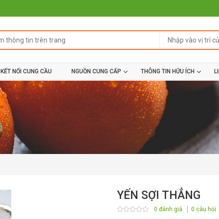
KẾT NỐI CUNG CẦU
NGUỒN CUNG CẤP
THÔNG TIN HỮU ÍCH
L
YẾN SỢI THẲNG
0 đánh giá
0 câu hỏi