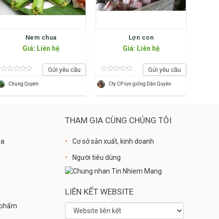
Nem chua
Lợn con
Giá: Liên hệ
Giá: Liên hệ
Gửi yêu cầu
Gửi yêu cầu
Chung Quyên
Cty CP lợn giống Dân Quyền
Ý
THAM GIA CÙNG CHÚNG TÔI
óa
Cơ sở sản xuất, kinh doanh
Người tiêu dùng
LIÊN KẾT WEBSITE
n phẩm