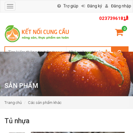
Trợ giúp
Đăng ký
Đăng nhập
Toggle
navigation
02373961818
0
SẢN PHẨM
Trang chủ
Các sản phẩm khác
Tủ nhựa