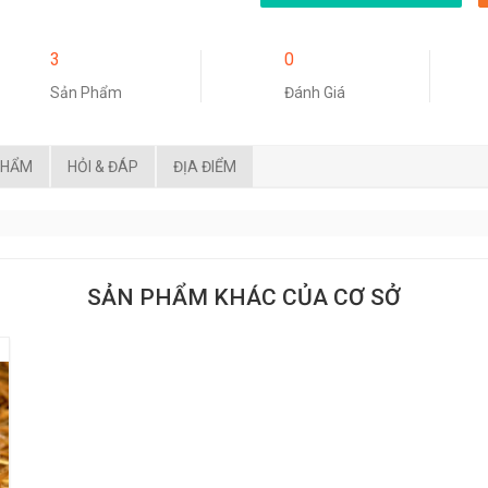
3
0
Sản Phẩm
Đánh Giá
PHẨM
HỎI & ĐÁP
ĐỊA ĐIỂM
SẢN PHẨM KHÁC CỦA CƠ SỞ