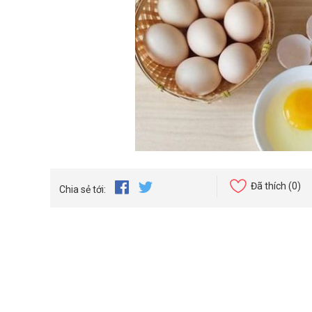
Đã thích
(0)
Chia sẻ tới: