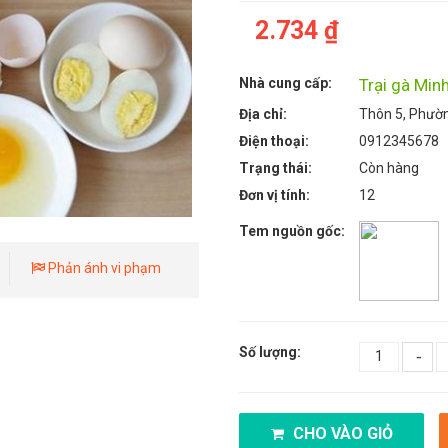
2.734 ₫
Nhà cung cấp:
Trại gà Minh
Địa chỉ:
Thôn 5, Phườ
Điện thoại:
0912345678
Trạng thái:
Còn hàng
Đơn vị tính:
12
Tem nguồn gốc:
Phản ánh vi phạm
Số lượng:
-
CHO VÀO GIỎ