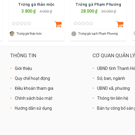
Trứng gà thảo mộc
Trứng gà Phạm Phương
3.800 ₫
28.000 ₫
4.000 ₫
30.000 ₫
Trứng gà thảo mộc
Trứng gà sạch Phạm Phương
THÔNG TIN
CƠ QUAN QUẢN L
Giới thiệu
UBND tỉnh Thanh H
Quy chế hoạt động
Sở, ban, ngành
Điều khoản tham gia
UBND xã, phường
Chính sách bảo mật
Thông tin liên hệ
Hướng dẫn sử dụng
Bản tự công bố sả