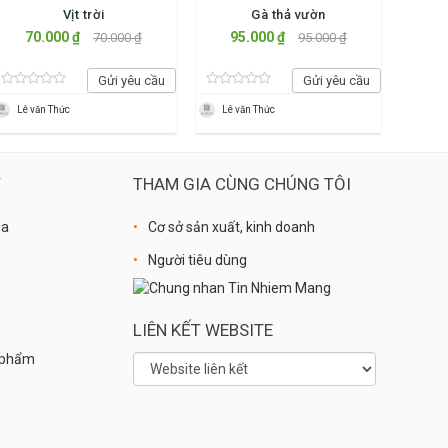
Vịt trời
Gà thả vườn
70.000 ₫
95.000 ₫
70.000 ₫
95.000 ₫
Gửi yêu cầu
Gửi yêu cầu
Lê văn Thức
Lê văn Thức
Ý
THAM GIA CÙNG CHÚNG TÔI
óa
Cơ sở sản xuất, kinh doanh
Người tiêu dùng
LIÊN KẾT WEBSITE
n phẩm