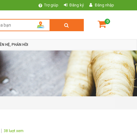
Trợ giúp
Đăng ký
Đăng nhập
0
IÊN HỆ, PHẢN HỒI
38 lượt xem