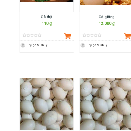
Gà thịt
Gà giống
110 ₫
12.000 ₫
Trại gà Minh Lý
Trại gà Minh Lý