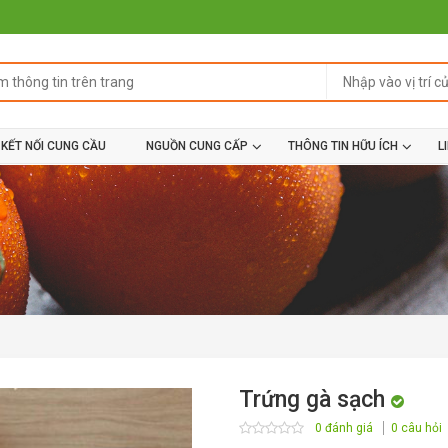
KẾT NỐI CUNG CẦU
NGUỒN CUNG CẤP
THÔNG TIN HỮU ÍCH
L
Trứng gà sạch
0 đánh giá
0 câu hỏi