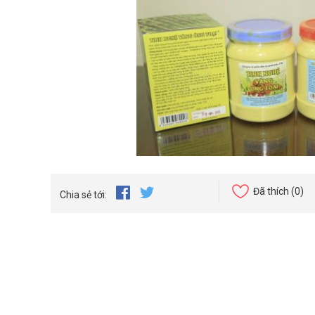
Đã thích
(0)
Chia sẻ tới: