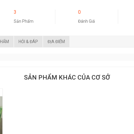
3
0
Sản Phẩm
Đánh Giá
PHẨM
HỎI & ĐÁP
ĐỊA ĐIỂM
SẢN PHẨM KHÁC CỦA CƠ SỞ