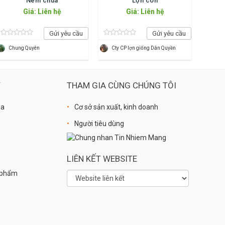
Nem chua
Lợn con
Giá: Liên hệ
Giá: Liên hệ
Gửi yêu cầu
Gửi yêu cầu
Chung Quyên
Cty CP lợn giống Dân Quyền
Ý
THAM GIA CÙNG CHÚNG TÔI
óa
Cơ sở sản xuất, kinh doanh
Người tiêu dùng
LIÊN KẾT WEBSITE
n phẩm