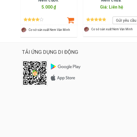
Nem cuốn.
Nem chua.
5.000 ₫
Giá: Liên hệ
Gửi yêu cầu
Cơ sở sản xuất Nem Văn Minh
Cơ sở sản xuất Nem Văn Minh
TẢI ỨNG DỤNG DI ĐỘNG