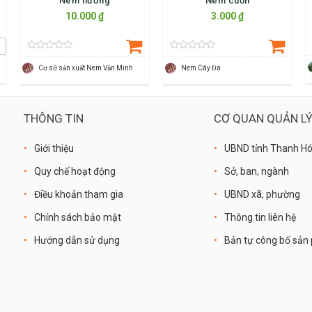
Nem nướng
Nem cuốn
10.000 ₫
3.000 ₫
Cơ sở sản xuất Nem Văn Minh
Nem Cây Đa
THÔNG TIN
CƠ QUAN QUẢN L
Giới thiệu
UBND tỉnh Thanh H
Quy chế hoạt động
Sở, ban, ngành
Điều khoản tham gia
UBND xã, phường
Chính sách bảo mật
Thông tin liên hệ
Hướng dẫn sử dụng
Bản tự công bố sả