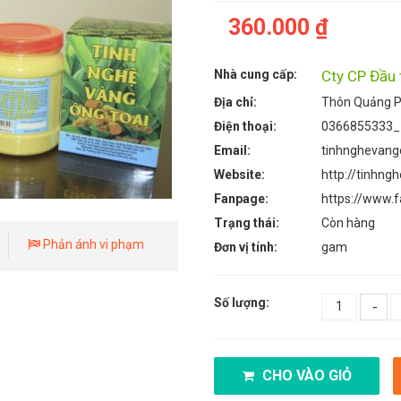
360.000 ₫
Nhà cung cấp:
Cty CP Đầu 
Địa chỉ:
Thôn Quảng P
Điện thoại:
0366855333_
Email:
tinhnghevang
Website:
http://tinhng
Fanpage:
https://www.
Trạng thái:
Còn hàng
Phản ánh vi phạm
Đơn vị tính:
gam
Số lượng:
-
CHO VÀO GIỎ