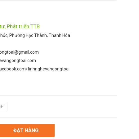
tư, Phát triển TTB
húc, Phường Hạc Thành, Thanh Hóa
ongtoai@gmail.com
hevangongtoai.com
facebook.com/tinhnghevangongtoai
+
ĐẶT HÀNG