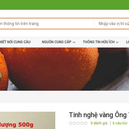
KẾT NỐI CUNG CẦU
NGUỒN CUNG CẤP
THÔNG TIN HỮU ÍCH
L
Tinh nghệ vàng Ông 
0 đánh giá
0 câu hỏi