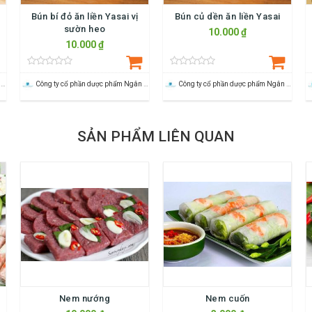
Bún bí đỏ ăn liền Yasai vị
Bún củ dền ăn liền Yasai
sườn heo
10.000 ₫
10.000 ₫
Công ty cổ phần dược phẩm Ngân Hà Pharma
Công ty cổ phần dược phẩm Ngân Hà Pharma
Công ty cổ phần dược phẩm Ngân Hà Pharma
SẢN PHẨM LIÊN QUAN
Nem nướng
Nem cuốn