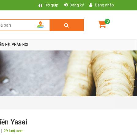
Trợ giúp
Đăng ký
Đăng nhập
0
IÊN HỆ, PHẢN HỒI
iền Yasai
29 lượt xem