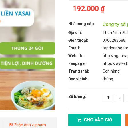
192.000 ₫
Nhà cung cấp:
Công ty cổ
Địa chỉ:
Thôn Ninh Ph
Điện thoại:
0766288588
Email:
tapdoanngan
Website:
http://nganh
Fanpage:
https://www.
Trạng thái:
Còn hàng
Đơn vị tính:
thùng
Số lượng:
-
CHO VÀO GIỎ
Phản ánh vi phạm