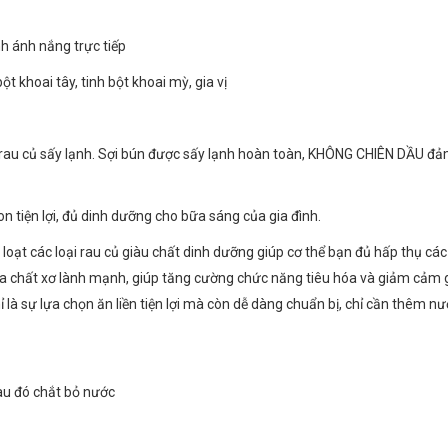
h ánh nắng trực tiếp
t khoai tây, tinh bột khoai mỳ, gia vị
rau củ sấy lạnh. Sợi bún được sấy lạnh hoàn toàn, KHÔNG CHIÊN DẦU đả
n tiện lợi, đủ dinh dưỡng cho bữa sáng của gia đình.
oạt các loại rau củ giàu chất dinh dưỡng giúp cơ thể bạn đủ hấp thụ các 
 chất xơ lành mạnh, giúp tăng cường chức năng tiêu hóa và giảm cảm giá
là sự lựa chọn ăn liền tiện lợi mà còn dễ dàng chuẩn bị, chỉ cần thêm n
au đó chắt bỏ nước