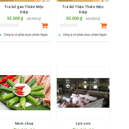
Trà bổ gan Thiên Mộc
Trà Bổ Thận Thiên Mộc
Diệp
Diệp
55.000 ₫
55.000 ₫
65.000 ₫
65.000 ₫
Công ty cổ phần dược phẩm Ngân Hà Pharma
Công ty cổ phần dược phẩm Ngân Hà Pharma
Nem chua
Lợn con