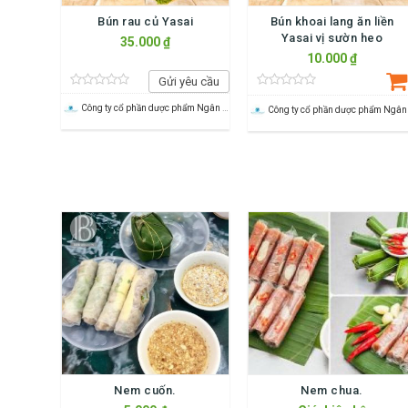
Bún rau củ Yasai
Bún khoai lang ăn liền
Yasai vị sườn heo
35.000 ₫
10.000 ₫
Gửi yêu cầu
Công ty cổ phần dược phẩm Ngân Hà Pharma
Nem cuốn.
Nem chua.