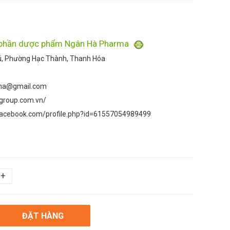
 phần dược phẩm Ngân Hà Pharma
ú, Phường Hạc Thành, Thanh Hóa
ha@gmail.com
agroup.com.vn/
facebook.com/profile.php?id=61557054989499
+
ĐẶT HÀNG