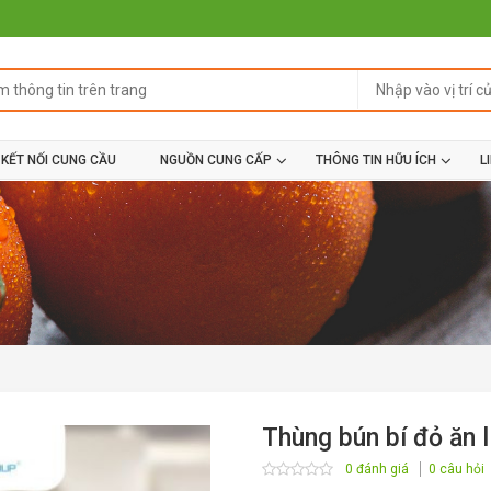
KẾT NỐI CUNG CẦU
NGUỒN CUNG CẤP
THÔNG TIN HỮU ÍCH
L
Thùng bún bí đỏ ăn l
0 đánh giá
0 câu hỏi