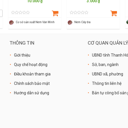
10.000 ₫
3.000 ₫
Cơ sở sản xuất Nem Văn Minh
Nem Cây Đa
THÔNG TIN
CƠ QUAN QUẢN L
Giới thiệu
UBND tỉnh Thanh H
Quy chế hoạt động
Sở, ban, ngành
Điều khoản tham gia
UBND xã, phường
Chính sách bảo mật
Thông tin liên hệ
Hướng dẫn sử dụng
Bản tự công bố sả