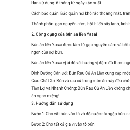
Hạn sử dụng: 6 tháng từ ngày sản xuất
Cách bảo quản: Bảo quản nơi khô ráo thoáng mát, trán
Thành phần: gạo nguyên cám, bột bí đỏ sấy lạnh, tinh bộ
2. Công dụng của bún ăn liền Yasai
Bún ăn liền Yasai được làm từ gạo nguyên cám và bột 
ngon của sợi bún.
Bún ăn liền Yasai vị bí đỏ với hương vị đậm đà thơm ngo
Dinh Dưỡng Cân Đối: Bún Rau Củ Ăn Liền cung cấp một l
Giàu Chất Xơ: Bún và rau củ trong món ăn này đều chứa
Tiện Lợi và Nhanh Chóng: Bún Rau Củ Ăn Liền không chỉ 
ăn ngon miệng!
3. Hướng dẫn sử dụng
Bước 1: Cho vắt bún vào tô và đổ nước sôi ngập bún, s
Bước 2: Cho tất cả gia vị vào tô bún