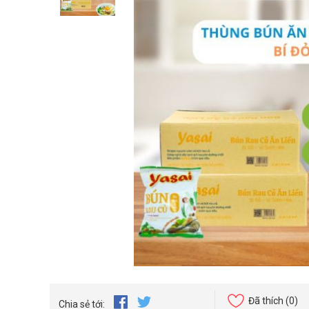
Đã thích
(0)
Chia sẻ tới: