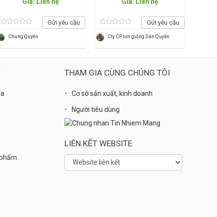
Giá: Liên hệ
Giá: Liên hệ
Gửi yêu cầu
Gửi yêu cầu
Chung Quyên
Cty CP lợn giống Dân Quyền
Ý
THAM GIA CÙNG CHÚNG TÔI
óa
Cơ sở sản xuất, kinh doanh
Người tiêu dùng
LIÊN KẾT WEBSITE
n phẩm