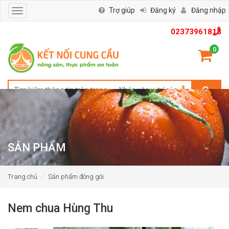
Trợ giúp
Đăng ký
Đăng nhập
Toggle
navigation
02373961818
0
SẢN PHẨM
Trang chủ
Sản phẩm đóng gói
Nem chua Hùng Thu