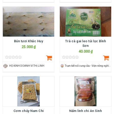
Bún tươi Khắc Huy
Trà cà gai leo túi lọc Bình
Sơn
25.000 ₫
40.000 ₫
HỘ KINH DOANH VI THỊ LINH
Trạm kết nối cung cầu - Viện nông nghiệp Thanh Hoá
Cơm cháy Nam Chi
Nấm linh chi An Sinh