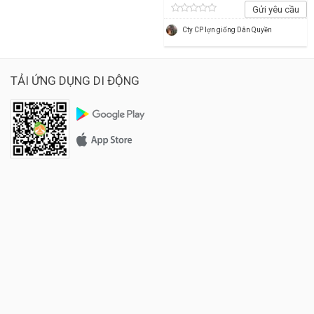
Gửi yêu cầu
Cty CP lợn giống Dân Quyền
TẢI ỨNG DỤNG DI ĐỘNG