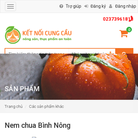
Trợ giúp
Đăng ký
Đăng nhập
Toggle
navigation
02373961818
0
SẢN PHẨM
Trang chủ
Các sản phẩm khác
Nem chua Bình Nông