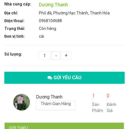
Nhà cung cấp:
Dương Thanh
Địa chỉ:
Phố đà, Phường Hạc Thành, Thanh Hóa
Điện thoại:
0968104688
Trạng thái:
Còn hàng
Đơn vị tính:
cái
Số lượng:
-
+
GỬI YÊU CẦU
1
0
Dương Thanh
Thăm Gian Hàng
Sản
Đánh
Phẩm
Giá
GIỚI THIỆU