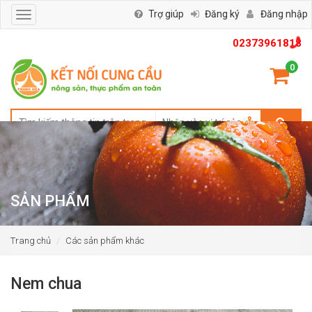
Trợ giúp
Đăng ký
Đăng nhập
Toggle
navigation
02373961818
0
SẢN PHẨM
Trang chủ
Các sản phẩm khác
Nem chua