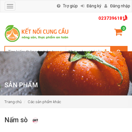
Trợ giúp
Đăng ký
Đăng nhập
Toggle
navigation
02373961818
0
SẢN PHẨM
Trang chủ
Các sản phẩm khác
Nấm sò