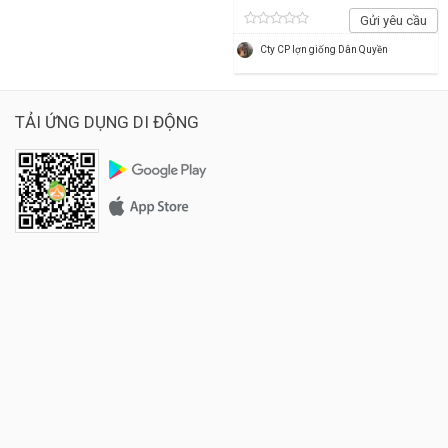
Gửi yêu cầu
Cty CP lợn giống Dân Quyền
TẢI ỨNG DỤNG DI ĐỘNG