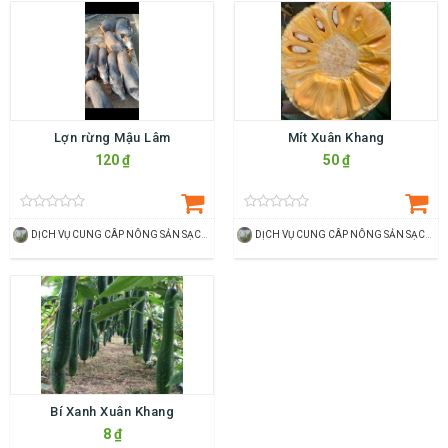
Lợn rừng Mậu Lâm
Mít Xuân Khang
120 ₫
50 ₫
DỊCH VỤ CUNG CÂP NÔNG SẢN SẠCH LÊ PHƯƠNG
DỊCH VỤ CUNG CÂP NÔNG SẢN SẠCH LÊ PHƯƠNG
Bí Xanh Xuân Khang
8 ₫