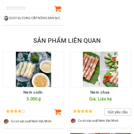
DỊCH VỤ CUNG CÂP NÔNG SẢN SẠCH LÊ PHƯƠNG
SẢN PHẨM LIÊN QUAN
Nem cuốn.
Nem chua.
5.000 ₫
Giá: Liên hệ
Gửi yêu cầu
Cơ sở sản xuất Nem Văn Minh
Cơ sở sản xuất Nem Văn Minh