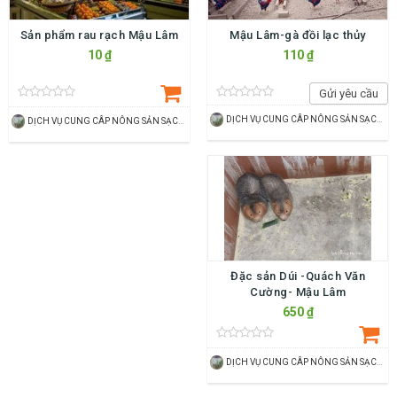
Sản phẩm rau rạch Mậu Lâm
Mậu Lâm-gà đồi lạc thủy
10 ₫
110 ₫
Gửi yêu cầu
DỊCH VỤ CUNG CÂP NÔNG SẢN SẠCH LÊ PHƯƠNG
DỊCH VỤ CUNG CÂP NÔNG SẢN SẠCH LÊ PHƯƠNG
Đặc sản Dúi -Quách Văn
Cường- Mậu Lâm
650 ₫
DỊCH VỤ CUNG CÂP NÔNG SẢN SẠCH LÊ PHƯƠNG