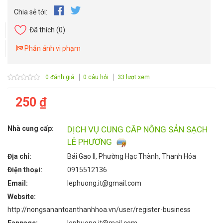
Chia sẻ tới:
Đã thích
(0)
Phản ánh vi phạm
0 đánh giá
0 câu hỏi
33 lượt xem
250 ₫
Nhà cung cấp:
DỊCH VỤ CUNG CÂP NÔNG SẢN SẠCH
LÊ PHƯƠNG
Địa chỉ:
Bái Gao II, Phường Hạc Thành, Thanh Hóa
Điện thoại:
0915512136
Email:
lephuong.it@gmail.com
Website:
http://nongsanantoanthanhhoa.vn/user/register-business
Fanpage:
lephuong.it@mail.com