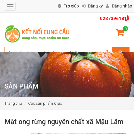
Trợ giúp
Đăng ký
Đăng nhập
Toggle
navigation
02373961818
0
SẢN PHẨM
Trang chủ
Các sản phẩm khác
Mật ong rừng nguyên chất xã Mậu Lâm