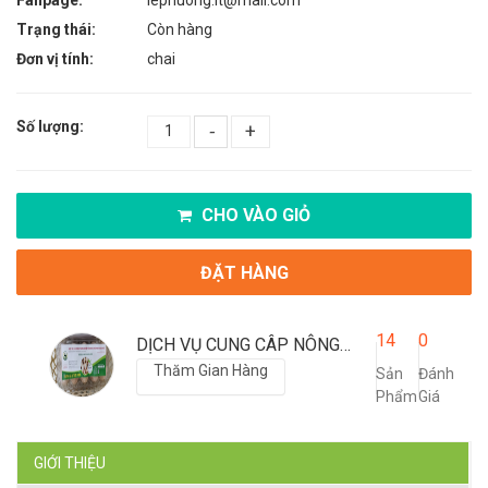
Trạng thái:
Còn hàng
Đơn vị tính:
chai
Số lượng:
-
+
CHO VÀO GIỎ
ĐẶT HÀNG
14
0
DỊCH VỤ CUNG CÂP NÔNG SẢN SẠCH LÊ PHƯƠNG
Thăm Gian Hàng
Sản
Đánh
Phẩm
Giá
GIỚI THIỆU