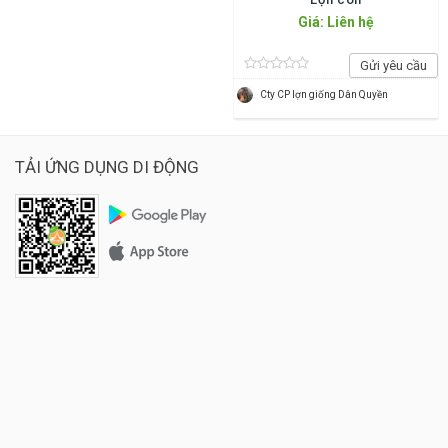
Giá: Liên hệ
Gửi yêu cầu
Cty CP lợn giống Dân Quyền
TẢI ỨNG DỤNG DI ĐỘNG