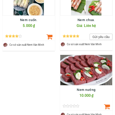
Nem cuốn.
Nem chua.
5.000 ₫
Giá: Liên hệ
Gửi yêu cầu
Cơ sở sản xuất Nem Văn Minh
Cơ sở sản xuất Nem Văn Minh
Nem nướng
10.000 ₫
Cơ sở sản xuất Nem Văn Minh