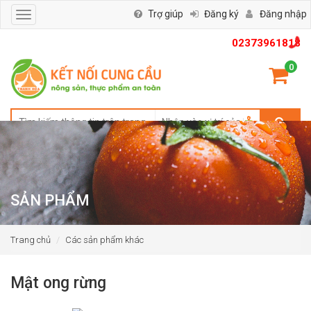
Trợ giúp
Đăng ký
Đăng nhập
Toggle
navigation
02373961818
0
SẢN PHẨM
Trang chủ
Các sản phẩm khác
Mật ong rừng