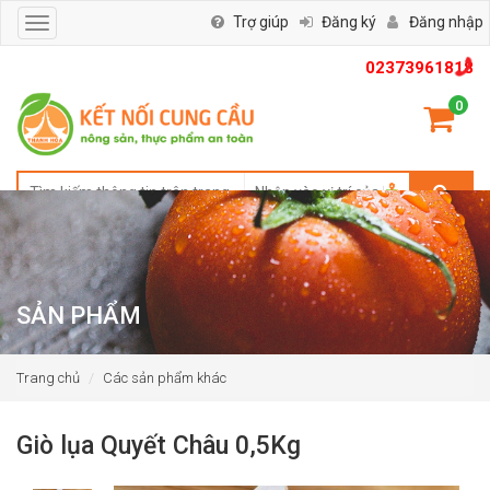
Trợ giúp
Đăng ký
Đăng nhập
Toggle
navigation
02373961818
0
SẢN PHẨM
Trang chủ
Các sản phẩm khác
Giò lụa Quyết Châu 0,5Kg