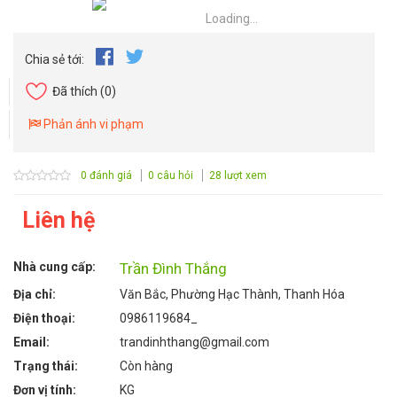
Loading...
Chia sẻ tới:
Đã thích
(0)
Phản ánh vi phạm
0 đánh giá
0 câu hỏi
28 lượt xem
Liên hệ
Nhà cung cấp:
Trần Đình Thắng
Địa chỉ:
Văn Bắc, Phường Hạc Thành, Thanh Hóa
Điện thoại:
0986119684_
Email:
trandinhthang@gmail.com
Trạng thái:
Còn hàng
Đơn vị tính:
KG