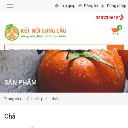
Trợ giúp
Đăng ký
Đăng nhập
Toggle
navigation
02373961818
0
SẢN PHẨM
Trang chủ
Các sản phẩm khác
Chả