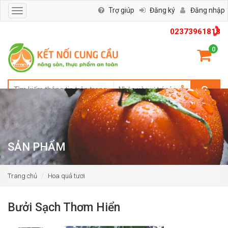
Trợ giúp
Đăng ký
Đăng nhập
Toggle
navigation
02373961818
0
SẢN PHẨM
Trang chủ
Hoa quả tươi
Bưởi Sạch Thơm Hiển