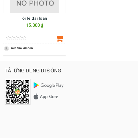
ôi lê đài loan
15.000 ₫
mía tím kim tân
TẢI ỨNG DỤNG DI ĐỘNG