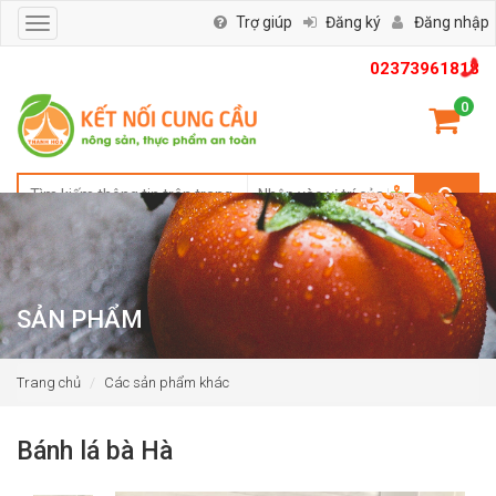
Trợ giúp
Đăng ký
Đăng nhập
Toggle
navigation
02373961818
0
SẢN PHẨM
Trang chủ
Các sản phẩm khác
Bánh lá bà Hà