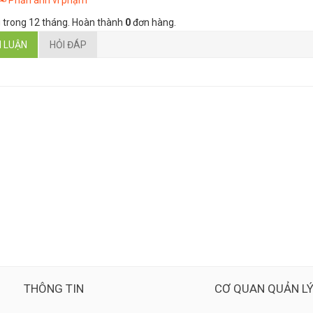
Phản ánh vi phạm
 trong 12 tháng. Hoàn thành
0
đơn hàng.
H LUẬN
HỎI ĐÁP
THÔNG TIN
CƠ QUAN QUẢN L