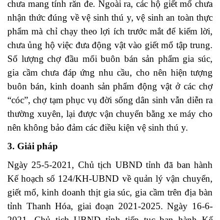
chưa mang tính răn đe. Ngoài ra, các hộ giết mổ chưa
nhận thức đúng về vệ sinh thú y, vệ sinh an toàn thực
phẩm mà chỉ chạy theo lợi ích trước mắt để kiếm lời,
chưa ủng hộ việc đưa động vật vào giết mổ tập trung.
Số lượng chợ đầu mối buôn bán sản phẩm gia súc,
gia cầm chưa đáp ứng nhu cầu, cho nên hiện tượng
buôn bán, kinh doanh sản phẩm động vật ở các chợ
“cóc”, chợ tạm phục vụ đời sống dân sinh vẫn diễn ra
thường xuyên, lại được vận chuyển bằng xe máy cho
nên không bảo đảm các điều kiện vệ sinh thú y.
3. Giải pháp
Ngày 25-5-2021, Chủ tịch UBND tỉnh đã ban hành
Kế hoạch số 124/KH-UBND về quản lý vận chuyển,
giết mổ, kinh doanh thịt gia súc, gia cầm trên địa bàn
tỉnh Thanh Hóa, giai đoạn 2021-2025. Ngày 16-6-
2021, Chủ tịch UBND tỉnh tiếp tục ban hành Kế