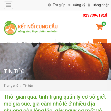
Trợ giúp
Đăng ký
Đăng nhập
Toggle
navigation
02373961818
0
TIN TỨC
Trang chủ
Tin tức
Thời gian qua, tình trạng quản lý cơ sở giết
mổ gia súc, gia cầm nhỏ lẻ ở nhiều địa
phương còn lỏng lẻo, gây nguy cơ mất vệ