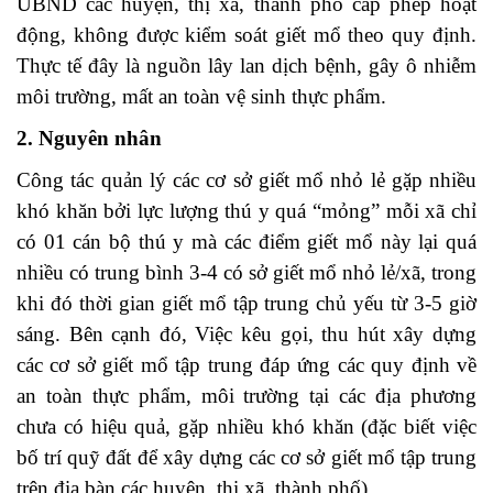
UBND các huyện, thị xã, thành phố cấp phép hoạt
động, không được kiểm soát giết mổ theo quy định.
Thực tế đây là nguồn lây lan dịch bệnh, gây ô nhiễm
môi trường, mất an toàn vệ sinh thực phẩm.
2. Nguyên nhân
Công tác quản lý các cơ sở giết mổ nhỏ lẻ gặp nhiều
khó khăn bởi lực lượng thú y quá “mỏng” mỗi xã chỉ
có 01 cán bộ thú y mà các điểm giết mổ này lại quá
nhiều có trung bình 3-4 có sở giết mổ nhỏ lẻ/xã, trong
khi đó thời gian giết mổ tập trung chủ yếu từ 3-5 giờ
sáng. Bên cạnh đó,
Việc kêu gọi, thu hút xây dựng
các cơ sở giết mổ tập trung đáp ứng các quy định về
an toàn thực phẩm, môi trường tại các địa phương
chưa có hiệu quả, gặp nhiều khó khăn (đặc biết việc
bố trí quỹ đất để xây dựng các cơ sở giết mổ tập trung
trên địa bàn các huyện, thị xã, thành phố).