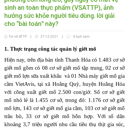
sinh an toàn thực phẩm (VSATTP), ảnh
hưởng sức khỏe người tiêu dùng. lời giải
cho “bài toán” này?
Tin về ATTP
|
27-12-2021
|
4 lượt xem
1. Thực trạng công tác quản lý giết mổ
Hiện nay, trên địa bàn tỉnh Thanh Hóa có 1.483 cơ sở
giết mổ gồm có 08 cơ sở giết mổ tập trung, 02 cơ sở
giết mổ lợn sữa xuất khẩu và 01 Nhà máy giết mổ gia
cầm VietAvis, tại xã Hoằng Quỳ, huyện Hoằng Hóa
với công xuất giết mổ 2.500 con/giờ. Số cơ sở giết
mổ nhỏ lẻ là 1.455 cơ sở, trong đó: 1.176 cơ sở giết
mổ lợn, 143 cơ sở giết mổ gia cầm, 103 cơ sở giết mổ
trâu bò, 33 cơ sở giết mổ hỗn hợp. Với số dân
khoảng 3,7 triệu người nhu cầu tiêu thụ thịt gia súc,