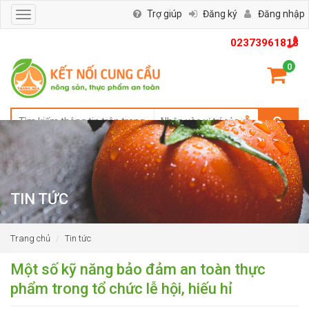
Trợ giúp
Đăng ký
Đăng nhập
Toggle
navigation
02373961818
0
TIN TỨC
Trang chủ
Tin tức
Một số kỹ năng bảo đảm an toàn thực
phẩm trong tổ chức lễ hội, hiếu hỉ